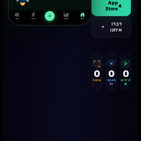
App
Store
דברו
איתנו
EN
HE
AI
ZH
0
0
0
תרחישי
מאמני
שפות
AI
AI