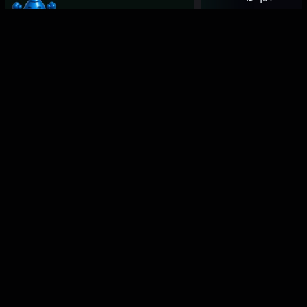
משמרת
קצב חי
מול היעד
היומי,
מתעדכן
בזמן אמת
תחזית
חודשית
והנעה
ל'נצח את
אתמול'
תרגול
מתאמנים
על
התנגדויות
מול AI.
75 תרחישי